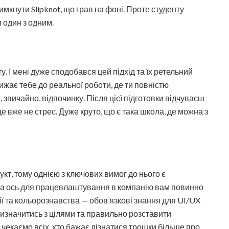
мкнути Slipknot, що грав на фоні. Проте студенту
 один з одним.
у. І мені дуже сподобався цей підхід та їх ретельний
лижає тебе до реальної роботи, де ти повністю
, звичайно, відпочинку. Після цієї підготовки відчуваєш
це вже не стрес. Дуже круто, що є така школа, де можна з
кт, тому однією з ключових вимог до нього є
в, а ось для працевлаштування в компанію вам повинно
ії та кольорознавства — обов’язкові знання для UI/UX
изначитись з цілями та правильно розставити
 чекаємо всіх, хто бажає дізнатися трошки більше про