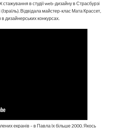
X стажування в студії web-дизайну в Страсбурзі
 (Ізраїль). Відвідала майстер-клас Мата Крассет,
я в дизайнерських конкурсах.
лених екранів – в Павла їх більше 2000. Якось