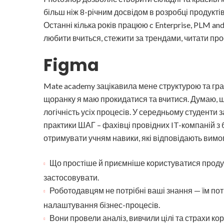
більш ніж 8-річним досвідом в розробці продуктів
Останні кілька років працюю c Enterprise, PLM 
любити вчиться, стежити за трендами, читати проф
Figma
Mate academy зацікавила мене структурою та граф
щоранку я маю прокидатися та вчитися. Думаю, щ
логічність усіх процесів. У середньому студенти 
практики ШАГ – фахівці провідних IT-компаній з
отримувати учням навики, які відповідають вимо
Що простіше й приємніше користуватися продук
застосовувати.
Роботодавцям не потрібні ваші знання — їм пот
налаштування бізнес-процесів.
Вони провели аналіз, вивчили цілі та страхи кор