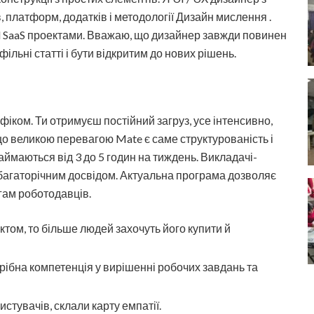
, платформ, додатків і методології Дизайн мислення .
and SaaS проектами. Вважаю, що дизайнер завжди повинен
ільні статті і бути відкритим до нових рішень.
іком. Ти отримуєш постійний загруз, усе інтенсивно,
о великою перевагою Mate є саме структурованість і
займаються від 3 до 5 годин на тиждень. Викладачі-
 багаторічним досвідом. Актуальна програма дозволяє
гам роботодавців.
том, то більше людей захочуть його купити й
рібна компетенція у вирішенні робочих завдань та
истувачів, склали карту емпатії.