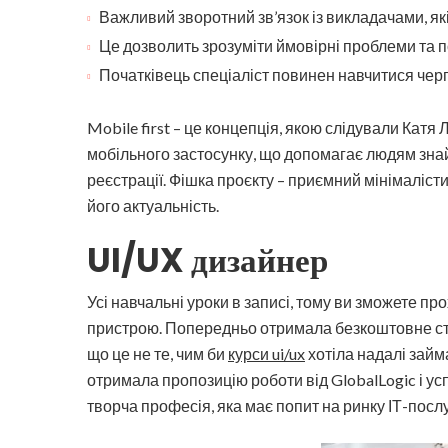
Важливий зворотний зв’язок із викладачами, я
Це дозволить зрозуміти ймовірні проблеми та по
Початківець спеціаліст повинен навчитися черп
Mobile first – це концепція, якою слідували Катя 
мобільного застосунку, що допомагає людям зна
реєстрації. Фішка проєкту – приємний мінімаліст
його актуальність.
UI/UX дизайнер
Усі навчальні уроки в записі, тому ви зможете пр
пристрою. Попередньо отримала безкоштовне ста
що це не те, чим би
курси ui/ux
хотіла надалі займ
отримала пропозицію роботи від GlobalLogic і у
творча професія, яка має попит на ринку ІТ-послу