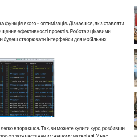
 функція якого – оптимізація. Дізнаєшся, як зіставляти
вищення ефективності проектів. Робота з цікавими
 Ти будеш створювати інтерфейси для мобільних
и легко впораєшся. Так, ви можете купити курс, розбивши
про оплату частинами у нашому матеріалі. У нас