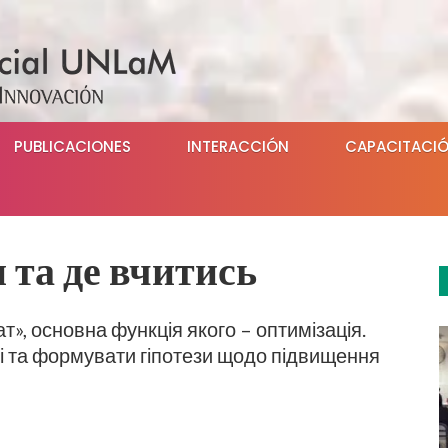
PUBLICACIONES
INTERACCIÓN
CAPACITACI
и та де вчитись
», основна функція якого – оптимізація.
ні та формувати гіпотези щодо підвищення