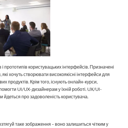
 і прототипів користувацьких інтерфейсів. Призначені
які хочуть створювати високоякісні інтерфейси для
их продуктів. Крім того, існують онлайн-курси,
опомогти UI/UX-дизайнерам у їхній роботі. UX/UI-
и йдеться про задоволеність користувача.
розтягуй таке зображення – воно залишиться чітким у