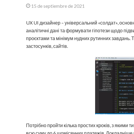
15 de septiembre de 2021
UX UI дизайнер – універсальний «солдат», основна
аналітичні дані та формувати гіпотези щодо під
проєктами та мінімум нудних рутинних завдань.
застосунків, сайтів.
Потрібно пройти кілька простих кроків, з якими т
всю суму до 6 щомісячних платежів. Докладніше 