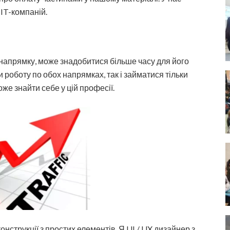
 IT-компаній.
напрямку, може знадобитися більше часу для його
 роботу по обох напрямках, так і займатися тільки
же знайти себе у цій професії.
онструкції з простих елементів. Я UI / UX дизайнер з