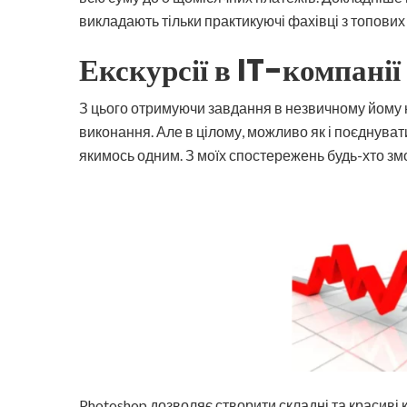
викладають тільки практикуючі фахівці з топових
Екскурсії в IT-компанії
З цього отримуючи завдання в незвичному йому 
виконання. Але в цілому, можливо як і поєднувати
якимось одним. З моїх спостережень будь-хто змо
Photoshop дозволяє створити складні та красиві к