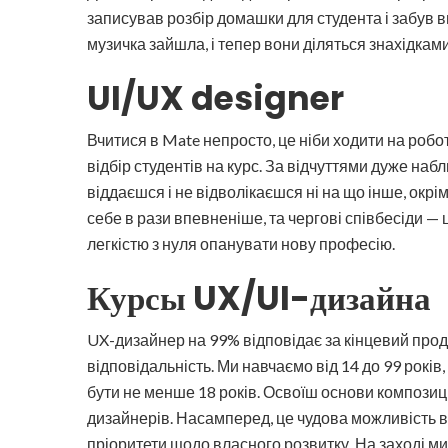
записував розбір домашки для студента і забув ви
музичка зайшла, і тепер вони діляться знахідками
UI/UX designer
Вчитися в Mate непросто, це ніби ходити на робот
відбір студентів на курс. За відчуттями дуже наб
віддаєшся і не відволікаєшся ні на що інше, окрім
себе в рази впевненіше, та чергові співбесіди — 
легкістю з нуля опанувати нову професію.
Курсы UX/UI-дизайна
UX-дизайнер на 99% відповідає за кінцевий проду
відповідальність. Ми навчаємо від 14 до 99 рокі
бути не менше 18 років. Освоїш основи композиц
дизайнерів. Насамперед, це чудова можливість в
пріоритети щодо власного розвитку. На заході ми