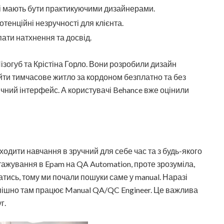
кі мають бути практикуючими дизайнерами.
тенційні незручності для клієнта.
ати натхнення та досвід.
Лізогуб та Крістіна Горло. Вони розробили дизайн
йти тимчасове житло за кордоном безплатно та без
ичний інтерфейс. А користувачі Behance вже оцінили
оходити навчання в зручний для себе час та з будь-якого
жування в Epam на QA Automation, проте зрозуміла,
атись, тому ми почали пошуки саме у manual. Наразі
спішно там працює Manual QA/QC Engineer. Це важлива
г.