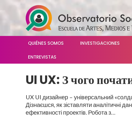
QUIÉNES SOMOS
INVESTIGACIONES
ENTREVISTAS
UI UX: З чого почат
UX UI дизайнер – універсальний «солдат
Дізнаєшся, як зіставляти аналітичні да
ефективності проектів. Робота з…