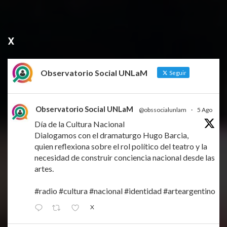
X
Observatorio Social UNLaM
Seguir
Observatorio Social UNLaM
@obssocialunlam
·
5 Ago
Día de la Cultura Nacional
Dialogamos con el dramaturgo Hugo Barcia,
quien reflexiona sobre el rol político del teatro y la
necesidad de construir conciencia nacional desde las
artes.
#radio
#cultura
#nacional
#identidad
#arteargentino
X