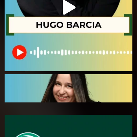
Observatorio Social UNLaM
@obssocialunlam
·
3 Ago
Embajadoras Energéticas
comenzamos a ejecutar el proyecto
seleccionado por parte de Fundación Acindar en el
marco de la Convocatoria Construir Comunidad
2026
#acindar
#diagnostico
#comunidad
#energía
#mujeres
X
1
2
Load More