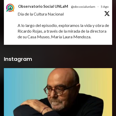
Observatorio Social UNLaM
@obssocialunlam
·
5 Ago
Día de la Cultura Nacional
A lo largo del episodio, exploramos la vida y obra de
Ricardo Rojas, a través de la mirada de la directora
de su Casa Museo, María Laura Mendoza.
#radio
#cultura
#nacional
#identidad
#arteargentino
X
Instagram
Observatorio Social UNLaM
@obssocialunlam
·
5 Ago
Día de la Cultura Nacional
Dialogamos con el humorista Conrado Geiger
#radio
#cultura
#nacional
#identidad
#arteargentino
X