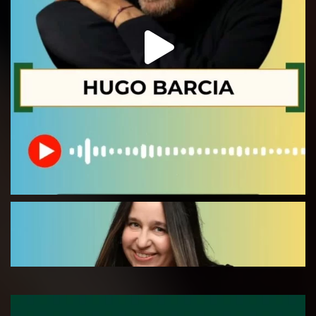
X
Observatorio Social UNLaM
@obssocialunlam
·
3 Ago
Embajadoras Energéticas
comenzamos a ejecutar el proyecto
seleccionado por parte de Fundación Acindar en el
marco de la Convocatoria Construir Comunidad
2026
#acindar
#diagnostico
#comunidad
#energía
#mujeres
X
1
2
Load More