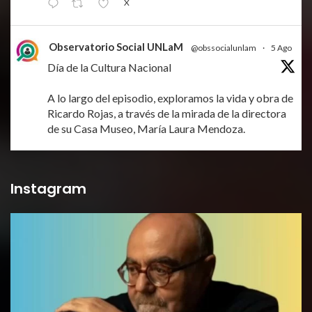
X
Observatorio Social UNLaM
@obssocialunlam
·
5 Ago
Día de la Cultura Nacional
A lo largo del episodio, exploramos la vida y obra de
Ricardo Rojas, a través de la mirada de la directora
de su Casa Museo, María Laura Mendoza.
#radio
#cultura
#nacional
#identidad
#arteargentino
X
Instagram
Observatorio Social UNLaM
@obssocialunlam
·
5 Ago
Día de la Cultura Nacional
Dialogamos con el humorista Conrado Geiger
#radio
#cultura
#nacional
#identidad
#arteargentino